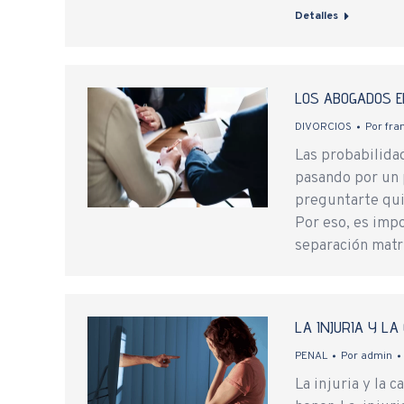
Detalles
LOS ABOGADOS E
DIVORCIOS
Por
fra
Las probabilida
pasando por un p
preguntarte qui
Por eso, es impo
separación matri
LA INJURIA Y LA
PENAL
Por
admin
La injuria y la 