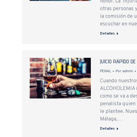
honor. La injuri
otras personas 
la comisión de 
escuchar en nue
Detalles
JUICIO RÁPIDO D
PENAL
Por
admin
Cuando nuestros 
ALCOHOLEMIA int
como se va a de
penalista quien
le plantee. Nues
Málaga,…
Detalles