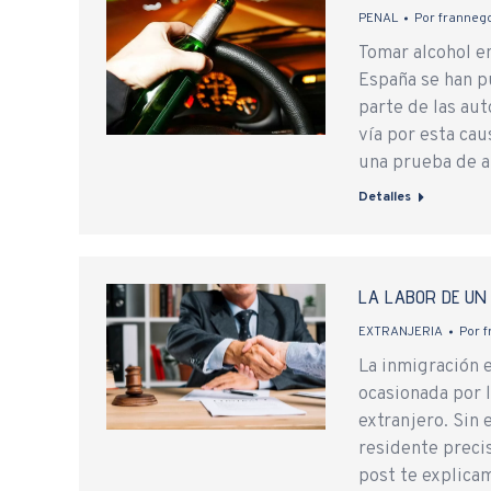
PENAL
Por
frannego
Tomar alcohol en
España se han p
parte de las aut
vía por esta cau
una prueba de 
Detalles
LA LABOR DE UN
EXTRANJERIA
Por
f
La inmigración 
ocasionada por 
extranjero. Sin 
residente precis
post te explica