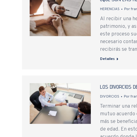
HERENCIAS
Por
fra
Al recibir una h
patrimonio, y as
este proceso su
necesario contar
recibirás se tra
Detalles
LOS DIVORCIOS D
DIVORCIOS
Por
fra
Terminar una re
mutuo acuerdo el
más se benefici
de edad. En esto