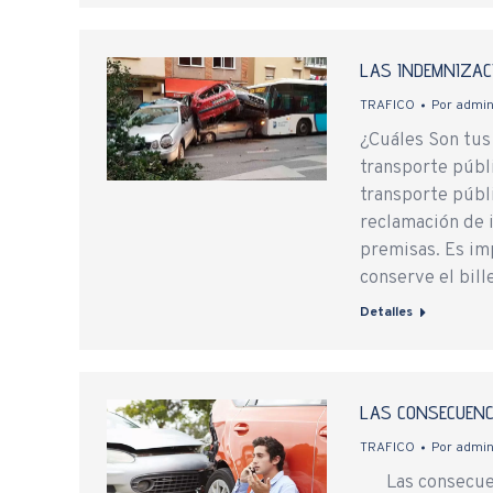
LAS INDEMNIZACI
TRAFICO
Por
admi
¿Cuáles Son tus
transporte públ
transporte públi
reclamación de 
premisas. Es im
conserve el bill
Detalles
LAS CONSECUENCI
TRAFICO
Por
admi
Las consecuenci