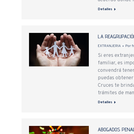
acuerdo donde l
Detalles
LA REAGRUPACIÓ
EXTRANJERIA
Por
f
Si eres extranj
familiar, es im
convendrá tener 
puedas obtener f
Cruces te brind
trámites de ma
Detalles
ABOGADOS PENAL