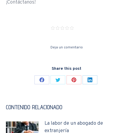
¡Contáctanos!
Deja un comentario
Share this post
Share
Share
Share
Share
on
on
on
on
Facebook
Twitter
Pinterest
LinkedIn
CONTENIDO RELACIONADO
La labor de un abogado de
extranjería