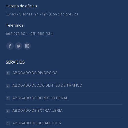
Horario de oficina:
Lunes - Viernes: 9h - 19h (Con cita previa)
Teléfonos:
663 976 601 - 951 885 234
Encuéntranos en:
Facebook
Twitter
Instagram
page
page
page
SERVICIOS
opens
opens
opens
in
in
in
ABOGADO DE DIVORCIOS
new
new
new
ABOGADO DE ACCIDENTES DE TRAFICO
window
window
window
ABOGADO DE DERECHO PENAL
ABOGADO DE EXTRANJERIA
ABOGADO DE DESAHUCIOS