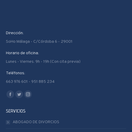
Dirección:
SoHo Málaga - C/Córdoba 6 - 29001
Horario de oficina:
Lunes - Viernes: 9h - 19h (Con cita previa)
Teléfonos:
663 976 601 - 951 885 234
Encuéntranos en:
Facebook
Twitter
Instagram
page
page
page
SERVICIOS
opens
opens
opens
in
in
in
ABOGADO DE DIVORCIOS
new
new
new