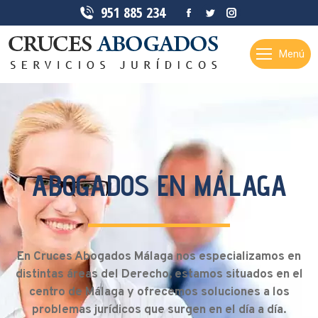
951 885 234
Facebook
Twitter
Instagram
page
page
page
opens
opens
opens
Menú
in
in
in
new
new
new
window
window
window
ABOGADOS EN MÁLAGA
En Cruces Abogados Málaga nos especializamos en
distintas áreas del Derecho, estamos situados en el
centro de Málaga y ofrecemos soluciones a los
problemas jurídicos que surgen en el día a día.