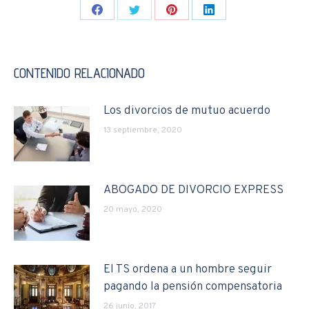
Share
Share
Share
Share
on
on
on
on
Facebook
Twitter
Pinterest
LinkedIn
CONTENIDO RELACIONADO
Los divorcios de mutuo acuerdo
13 septiembre, 2020
ABOGADO DE DIVORCIO EXPRESS
20 mayo, 2020
El TS ordena a un hombre seguir
pagando la pensión compensatoria
26 junio, 2017