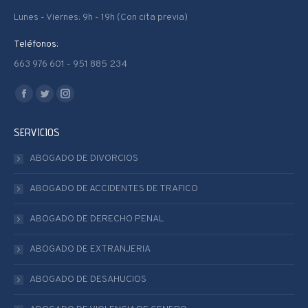
Lunes - Viernes: 9h - 19h (Con cita previa)
Teléfonos:
663 976 601 - 951 885 234
Encuéntranos en:
Facebook
Twitter
Instagram
page
page
page
SERVICIOS
opens
opens
opens
in
in
in
ABOGADO DE DIVORCIOS
new
new
new
ABOGADO DE ACCIDENTES DE TRAFICO
window
window
window
ABOGADO DE DERECHO PENAL
ABOGADO DE EXTRANJERIA
ABOGADO DE DESAHUCIOS