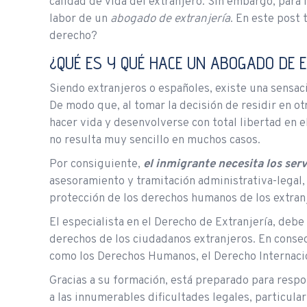
calidad de vida del extranjero. Sin embargo, para l
labor de un
abogado de extranjería
. En este post
derecho?
¿QUÉ ES Y QUÉ HACE UN ABOGADO DE 
Siendo extranjeros o españoles, existe una sensaci
De modo que, al tomar la decisión de residir en otr
hacer vida y desenvolverse con total libertad en e
no resulta muy sencillo en muchos casos.
Por consiguiente,
el inmigrante necesita los ser
asesoramiento y tramitación administrativa-legal, h
protección de los derechos humanos de los extran
El especialista en el Derecho de Extranjería, debe 
derechos de los ciudadanos extranjeros. En conse
como los Derechos Humanos, el Derecho Internacio
Gracias a su formación, está preparado para respo
a las innumerables dificultades legales, particul