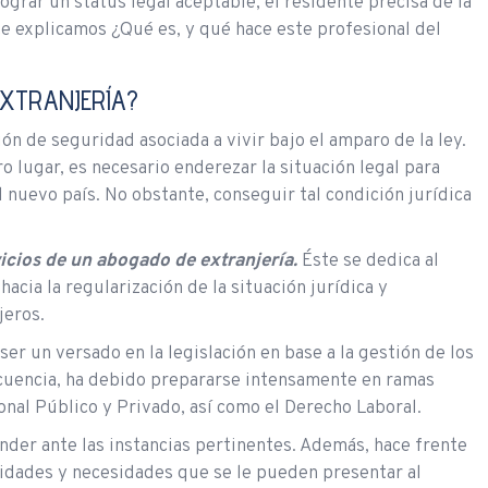
ograr un status legal aceptable, el residente precisa de la
 te explicamos ¿Qué es, y qué hace este profesional del
EXTRANJERÍA?
ón de seguridad asociada a vivir bajo el amparo de la ley.
o lugar, es necesario enderezar la situación legal para
l nuevo país. No obstante, conseguir tal condición jurídica
vicios de un abogado de extranjería.
Éste se dedica al
acia la regularización de la situación jurídica y
jeros.
ser un versado en la legislación en base a la gestión de los
cuencia, ha debido prepararse intensamente en ramas
nal Público y Privado, así como el Derecho Laboral.
nder ante las instancias pertinentes. Además, hace frente
aridades y necesidades que se le pueden presentar al