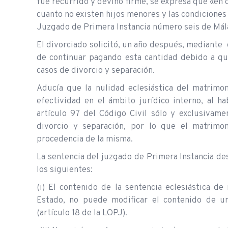
fue recurrido y devino firme, se expresa que «en 
cuanto no existen hijos menores y las condiciones
Juzgado de Primera Instancia número seis de Mál
El divorciado solicitó, un año después, mediant
de continuar pagando esta cantidad debido a qu
casos de divorcio y separación.
Aducía que la nulidad eclesiástica del matrimon
efectividad en el ámbito jurídico interno, al h
artículo 97 del Código Civil sólo y exclusivam
divorcio y separación, por lo que el matrimo
procedencia de la misma.
La sentencia del juzgado de Primera Instancia d
los siguientes:
(i) El contenido de la sentencia eclesiástica d
Estado, no puede modificar el contenido de un
(artículo 18 de la LOPJ).