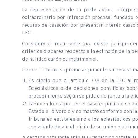
La representación de la parte actora interpuso
extraordinario por infracción procesal fundado e
recurso de casación por presentar interés casaci
LEC .
Considera el recurrente que existe jurisprudenc
criterios dispares respecto a la extinción de la p
de nulidad canónica matrimonial.
Pero el Tribunal supremo argumento su desestima
Es cierto que el artículo 778 de la LEC al re
Eclesiásticos o de decisiones pontificias s
procedimiento según se pida o no junto a la efic
También lo es que, en el caso enjuiciado se apr
Estado el divorcio y se mostró conforme con la
tribunales estatales sino a los eclesiásticos 
consciente desde el inicio de su unión matrimon
Alcanzada ésta insta ante la jurisdicción estatal l