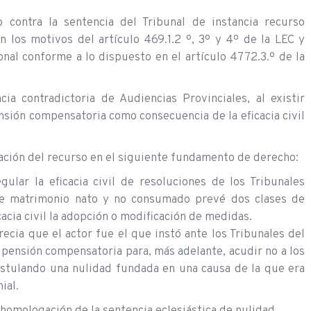
 contra la sentencia del Tribunal de instancia recurso
n los motivos del artículo 469.1.2 º, 3º y 4º de la LEC y
onal conforme a lo dispuesto en el artículo 4772.3.º de la
ia contradictoria de Audiencias Provinciales, al existir
ensión compensatoria como consecuencia de la eficacia civil
ción del recurso en el siguiente fundamento de derecho:
gular la eficacia civil de resoluciones de los Tribunales
obre matrimonio nato y no consumado prevé dos clases de
acia civil la adopción o modificación de medidas.
ecia que el actor fue el que instó ante los Tribunales del
 pensión compensatoria para, más adelante, acudir no a los
postulando una nulidad fundada en una causa de la que era
ial.
a homologación de la sentencia eclesiástica de nulidad.