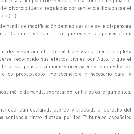
cuanto a la adopción de medidas, no se solicita ninguna por
 del divorcio fueron reguladas por sentencia dictada por el
aga (…)».
e demanda de modificación de medidas que se le dispensara
e el Código Civil solo prevé que exista compensación en
io declarada por el Tribunal Eclesiástico tiene completa
aberse reconocido sus efectos civiles por Auto, y que el
ente prevé pensión compensatoria para los supuestos de
nio es presupuesto imprescindible y necesario para la
esestimó la demanda, expresando, entre otros argumentos,
e nulidad, aún declarada acorde y ajustada al derecho del
a sentencia firme dictada por los Tribunales españoles