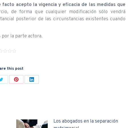
 facto acepto la vigencia y eficacia de las medidas que
cio, de forma que cualquier modificación sólo vendrá
tancial posterior de las circunstancias existentes cuando
por la parte actora.
are this post
Share
Share
Share
on
on
on
ok
Twitter
Pinterest
LinkedIn
Los abogados en la separación