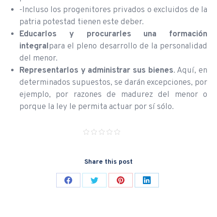
-Incluso los progenitores privados o excluidos de la
patria potestad tienen este deber.
Educarlos y procurarles una formación
integral
para el pleno desarrollo de la personalidad
del menor.
Representarlos y administrar sus bienes
. Aquí, en
determinados supuestos, se darán excepciones, por
ejemplo, por razones de madurez del menor o
porque la ley le permita actuar por sí sólo.
Share this post
Share
Share
Share
Share
on
on
on
on
Facebook
Twitter
Pinterest
LinkedIn