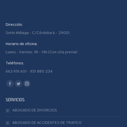
Dirección:
SoHo Málaga - C/Córdoba 6 - 29001
Horario de oficina:
Lunes - Viernes: 9h - 19h (Con cita previa)
Teléfonos:
663 976 601 - 951 885 234
Encuéntranos en:
Facebook
Twitter
Instagram
page
page
page
SERVICIOS
opens
opens
opens
in
in
in
ABOGADO DE DIVORCIOS
new
new
new
ABOGADO DE ACCIDENTES DE TRAFICO
window
window
window