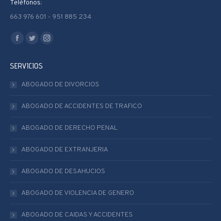
Teléfonos:
663 976 601 - 951 885 234
Encuéntranos en:
Facebook
Twitter
Instagram
page
page
page
SERVICIOS
opens
opens
opens
in
in
in
ABOGADO DE DIVORCIOS
new
new
new
ABOGADO DE ACCIDENTES DE TRAFICO
window
window
window
ABOGADO DE DERECHO PENAL
ABOGADO DE EXTRANJERIA
ABOGADO DE DESAHUCIOS
ABOGADO DE VIOLENCIA DE GENERO
ABOGADO DE CAIDAS Y ACCIDENTES