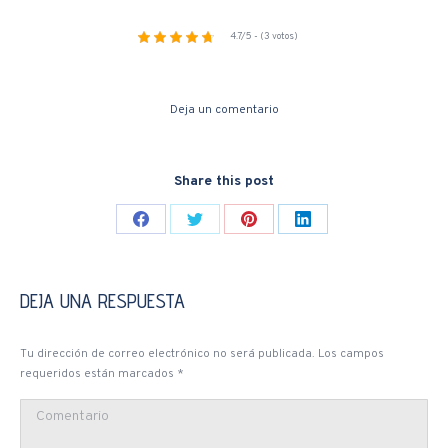
4.7/5 - (3 votos)
Deja un comentario
Share this post
Share
Share
Share
Share
on
on
on
on
Facebook
Twitter
Pinterest
LinkedIn
DEJA UNA RESPUESTA
Tu dirección de correo electrónico no será publicada. Los campos
requeridos están marcados
*
Comentario